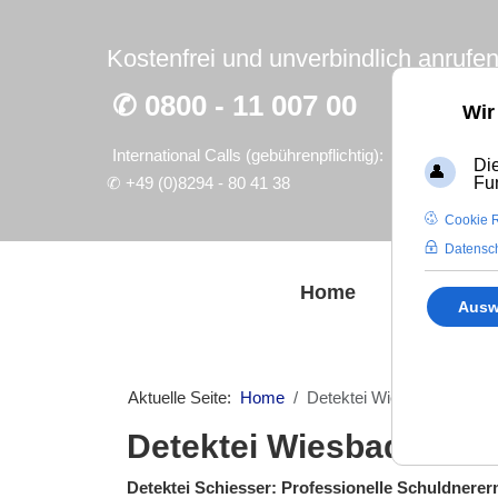
Kostenfrei und unverbindlich anrufen
✆ 0800 - 11 007 00
Wir
International Calls (gebührenpflichtig):
Die
✆
+49 (0)8294 - 80 41 38
Fu
Cookie R
Datensch
Home
Wirtschaft
Ausw
Aktuelle Seite:
Home
Detektei Wiesbaden*
Detektei Wiesbaden*
Detektei Schiesser: Professionelle Schuldnere