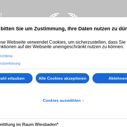
!
 bitten Sie um Zustimmung, Ihre Daten nutzen zu dür
se Webseite verwendet Cookies, um sicherzustellen, dass Sie 
nktionen auf der Webseite uneingeschränkt nutzen zu können.
ichtlinie
utzerklärung
sdetektei®
Privatdetektei
IT Forensik
ahl erlauben
Alle Cookies akzeptieren
Ablehne
Cookies auswählen
↑
rmittlung im Raum Wiesbaden*