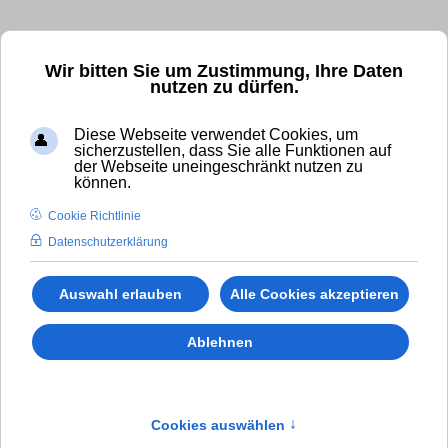
Kostenfrei und unverbindlich anrufen!
Wir bitten Sie um Zustimmung, Ihre Daten
nutzen zu dürfen.
✆ 0800 - 11 007 00
Diese Webseite verwendet Cookies, um
International Calls (gebührenpflichtig):
sicherzustellen, dass Sie alle Funktionen auf
der Webseite uneingeschränkt nutzen zu
✆
+49 (0)8294 - 80 41 38
können.
Cookie Richtlinie
Datenschutzerklärung
Auswahl erlauben
Alle Cookies akzeptieren
Ablehnen
Cookies auswählen
↑