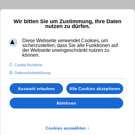
Kostenfrei und unverbindlich anrufen!
Wir bitten Sie um Zustimmung, Ihre Daten
nutzen zu dürfen.
✆ 0800 - 11 007 00
Diese Webseite verwendet Cookies, um
International Calls (gebührenpflichtig):
sicherzustellen, dass Sie alle Funktionen auf
der Webseite uneingeschränkt nutzen zu
✆
+49 (0)8294 - 80 41 38
können.
Cookie Richtlinie
Datenschutzerklärung
Auswahl erlauben
Alle Cookies akzeptieren
Ablehnen
Cookies auswählen
↑