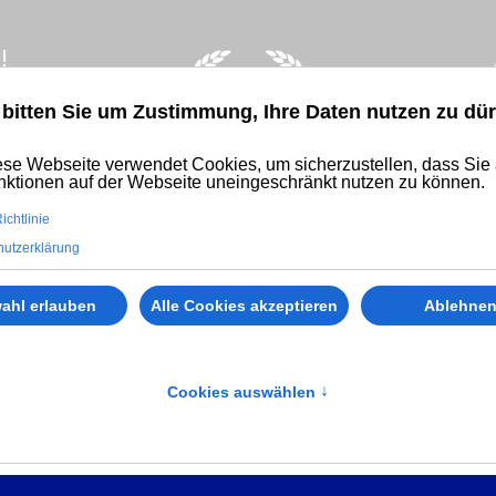
!
 bitten Sie um Zustimmung, Ihre Daten nutzen zu dür
se Webseite verwendet Cookies, um sicherzustellen, dass Sie 
nktionen auf der Webseite uneingeschränkt nutzen zu können.
ichtlinie
utzerklärung
sdetektei®
Privatdetektei
IT Forensik
ahl erlauben
Alle Cookies akzeptieren
Ablehne
Cookies auswählen
↑
etrug & Delikte aufdecken | Sc