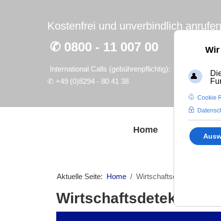
Kostenfrei und unverbindlich anrufen
✆ 0800 - 11 007 00
Wir
International Calls (gebührenpflichtig):
Die
✆
+49 (0)8294 - 80 41 38
Fu
Cookie R
Datensch
Home
Wirtschaft
Ausw
Aktuelle Seite:
Home
Wirtschaftsdetektei®
Wirtschaftsdetektei – B