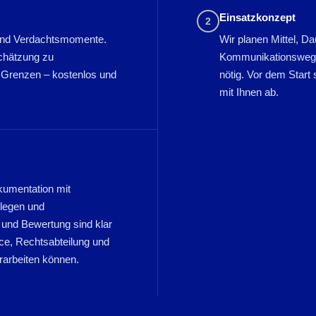
Einsatzkonzept
2
 und Verdachtsmomente.
Wir planen Mittel, D
schätzung zu
Kommunikationswege 
n Grenzen – kostenlos und
nötig. Vor dem Star
mit Ihnen ab.
okumentation mit
elegen und
 und Bewertung sind klar
ce, Rechtsabteilung und
erarbeiten können.