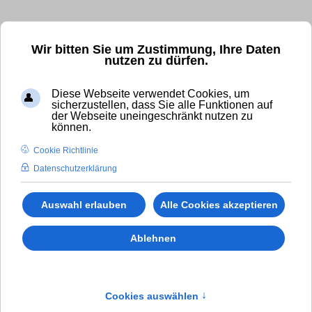
Kostenfrei und unverbindlich anrufen!
Wir bitten Sie um Zustimmung, Ihre Daten
nutzen zu dürfen.
✆ 0800 - 11 007 00
Diese Webseite verwendet Cookies, um
International Calls (gebührenpflichtig):
sicherzustellen, dass Sie alle Funktionen auf
der Webseite uneingeschränkt nutzen zu
✆
+49 (0)8294 - 80 41 38
können.
Cookie Richtlinie
Datenschutzerklärung
Auswahl erlauben
Alle Cookies akzeptieren
Ablehnen
Cookies auswählen
↑