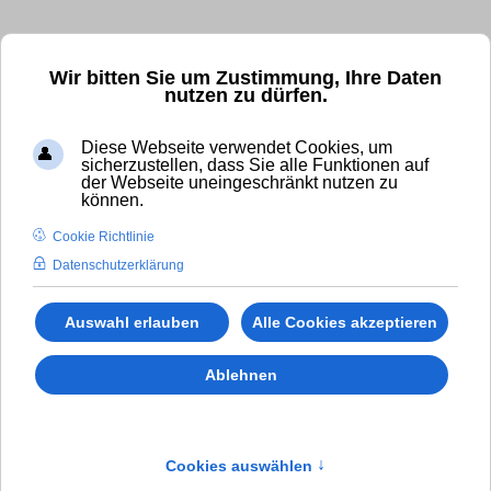
Kostenfrei und unverbindlich anrufen!
Wir bitten Sie um Zustimmung, Ihre Daten
nutzen zu dürfen.
✆ 0800 - 11 007 00
Diese Webseite verwendet Cookies, um
International Calls (gebührenpflichtig):
sicherzustellen, dass Sie alle Funktionen auf
der Webseite uneingeschränkt nutzen zu
✆
+49 (0)8294 - 80 41 38
können.
Cookie Richtlinie
Datenschutzerklärung
Auswahl erlauben
Alle Cookies akzeptieren
Ablehnen
Cookies auswählen
↑