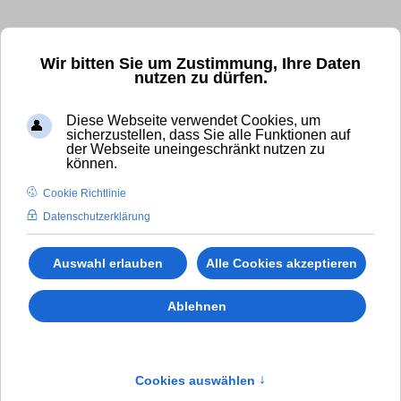
Kostenfrei und unverbindlich anrufen!
Wir bitten Sie um Zustimmung, Ihre Daten
nutzen zu dürfen.
✆ 0800 - 11 007 00
Diese Webseite verwendet Cookies, um
International Calls (gebührenpflichtig):
sicherzustellen, dass Sie alle Funktionen auf
der Webseite uneingeschränkt nutzen zu
✆
+49 (0)8294 - 80 41 38
können.
Cookie Richtlinie
Datenschutzerklärung
Auswahl erlauben
Alle Cookies akzeptieren
Ablehnen
Cookies auswählen
↑