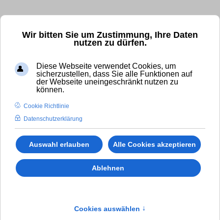
Kostenfrei und unverbindlich anrufen!
Wir bitten Sie um Zustimmung, Ihre Daten
nutzen zu dürfen.
✆ 0800 - 11 007 00
Diese Webseite verwendet Cookies, um
International Calls (gebührenpflichtig):
sicherzustellen, dass Sie alle Funktionen auf
der Webseite uneingeschränkt nutzen zu
✆
+49 (0)8294 - 80 41 38
können.
Cookie Richtlinie
Datenschutzerklärung
Auswahl erlauben
Alle Cookies akzeptieren
Ablehnen
Cookies auswählen
↑